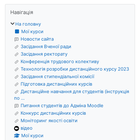
Блоки
Пропустити Навігація
Навігація
На головну
Мої курси
Новости сайта
Засідання Вченої ради
Засідання ректорату
Конференція трудового колективу
Технологія розробки дистанційного курсу 2023
Засідання стипендіальної комісії
Підготовка дистанційних курсів
Дистанційне навчання для студентів (інструкція
по ...
Питання студентів до Адміна Moodle
Конкурс дистанційних курсів
Моніторинг якості освіти
відео
Мої курси