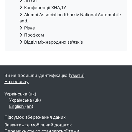
ЛІТОс
Конференції ХНАДУ
Alumni Association Kharkiv National Automobile
and...
Різне
Профком
Відділ міжнародних зв'язків
Блоки
Ви не пройшли ідентифікацію (
Увійти
)
На головну
Українська ‎(uk)‎
Українська ‎(uk)‎
English ‎(en)‎
Підсумок збереження даних
Завантажте мобільний додаток
Перемикнути до стандартної теми