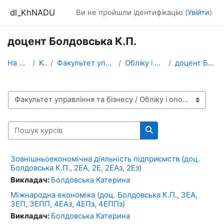
Перейти до головного вмісту
dl_KhNADU
Ви не пройшли ідентифікацію (
Увійти
)
доцент Болдовська К.П.
На головну
Курси
Факультет управління та бізнесу
Обліку і оподаткування
доцент Болдовська К.П.
Категорії курсів
Пошук курсів
Пошук курсів
Зовнішньоекономічна діяльність підприємств (доц.
Болдовська К.П., 2ЕА, 2Е, 2ЕАз, 2Ез)
Викладач:
Болдовська Катерина
Міжнародна економіка (доц. Болдовська К.П., 3ЕА,
3ЕП, 3ЕПП, 4ЕАз, 4ЕПз, 4ЕППз)
Викладач:
Болдовська Катерина