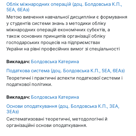
Облік міжнародних операцій (доц. Болдовська К.П.,
5ЕА, 6ЕАз)
Метою вивчення навчальної дисципліни є формування
у студентів системи знань з методики обліку
міжнародних операцій економічних субєктів, а
також основних принципів організації обліку
господарських процесів на підприємствах
України на рівні професійних вимог зі спеціальності
Викладач:
Болдовська Катерина
Податкова система (доц. Болдовська К.П., 5ЕА, 6ЕАз)
Теоретичні і практичні аспекти податкової системи і
податкової політики.
Викладач:
Болдовська Катерина
Основи оподаткування (доц. Болдовська К.П., 3ЕА,
3ЕАз)
Систематизовані теоретичні, методологічні й
організаційні основи оподаткування.