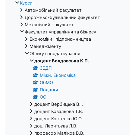
Курси
Автомобільний факультет
Дорожньо-будівельний факультет
Механічний факультет
Факультет управління та бізнесу
Економіки i підприємництва
Менеджменту
Обліку і оподаткування
доцент Болдовська К.П.
ЗЕДП
Міжн. Економіка
ОбМО
Податки
ОО
доцент Вербицька В.І.
доцент Ковальова Т.В.
доцент Костенко Ю.О.
доц. Леонтьєва Л.В.
професор Маліков В.В.