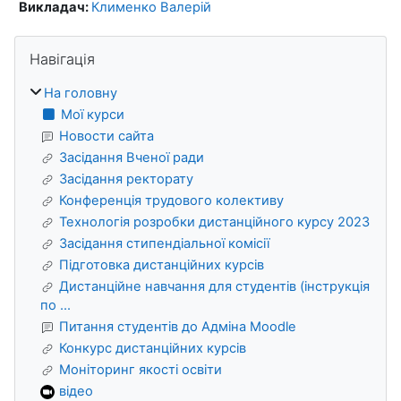
Викладач:
Клименко Валерій
Блоки
Пропустити Навігація
Навігація
На головну
Мої курси
Новости сайта
Засідання Вченої ради
Засідання ректорату
Конференція трудового колективу
Технологія розробки дистанційного курсу 2023
Засідання стипендіальної комісії
Підготовка дистанційних курсів
Дистанційне навчання для студентів (інструкція
по ...
Питання студентів до Адміна Moodle
Конкурс дистанційних курсів
Моніторинг якості освіти
відео