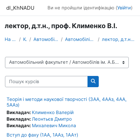
Перейти до головного вмісту
dl_KhNADU
Ви не пройшли ідентифікацію (
Увійти
)
лектор, д.т.н., проф. Клименко В.І.
На головну
Курси
Автомобільний факультет
Автомобілів ім. А.Б. Гредескула
лектор, д.т.н., проф. Клименко В.І.
Категорії курсів
Пошук курсів
Пошук курсів
Теорія і методи наукової творчості (3АА, 4ААз, 4АА,
5ААз)
Викладач:
Клименко Валерій
Викладач:
Леонтьєв Дмитро
Викладач:
Михалевич Микола
Вступ до фаху (1АА, 1ААз, 1ААт)