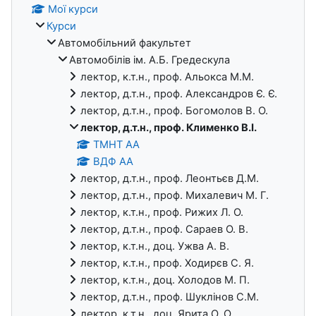
Мої курси
Курси
Автомобільний факультет
Автомобілів ім. А.Б. Гредескула
лектор, к.т.н., проф. Альокса М.М.
лектор, д.т.н., проф. Александров Є. Є.
лектор, д.т.н., проф. Богомолов В. О.
лектор, д.т.н., проф. Клименко В.І.
ТМНТ АА
ВДФ АА
лектор, д.т.н., проф. Леонтьєв Д.М.
лектор, д.т.н., проф. Михалевич М. Г.
лектор, к.т.н., проф. Рижих Л. О.
лектор, д.т.н., проф. Сараев О. В.
лектор, к.т.н., доц. Ужва А. В.
лектор, к.т.н., проф. Ходирєв С. Я.
лектор, к.т.н., доц. Холодов М. П.
лектор, д.т.н., проф. Шуклінов С.М.
лектор, к.т.н., доц. Ярита О. О.