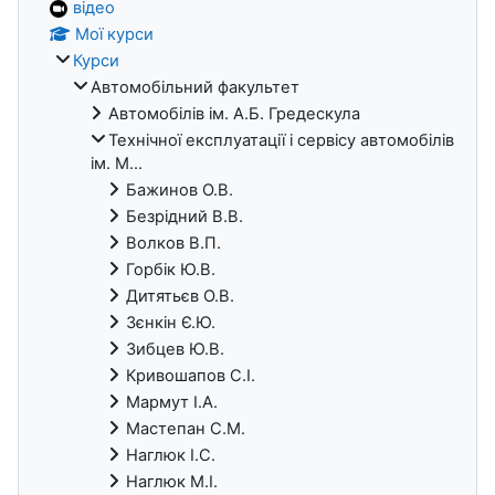
відео
Мої курси
Курси
Автомобільний факультет
Автомобілів ім. А.Б. Гредескула
Технічної експлуатації і сервісу автомобілів
ім. М...
Бажинов О.В.
Безрідний В.В.
Волков В.П.
Горбік Ю.В.
Дитятьєв О.В.
Зєнкін Є.Ю.
Зибцев Ю.В.
Кривошапов С.І.
Мармут І.А.
Мастепан С.М.
Наглюк І.С.
Наглюк М.І.