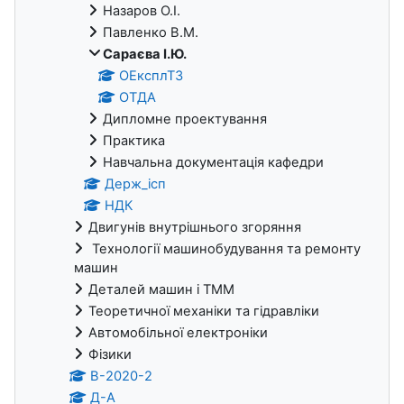
Назаров О.І.
Павленко В.М.
Сараєва І.Ю.
ОЕксплТЗ
ОТДА
Дипломне проектування
Практика
Навчальна документація кафедри
Держ_ісп
НДК
Двигунів внутрішнього згоряння
Технології машинобудування та ремонту
машин
Деталей машин і ТММ
Теоретичної механіки та гідравліки
Автомобільної електроніки
Фізики
В-2020-2
Д-А