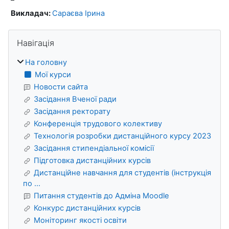
Викладач:
Сараєва Ірина
Блоки
Пропустити Навігація
Навігація
На головну
Мої курси
Новости сайта
Засідання Вченої ради
Засідання ректорату
Конференція трудового колективу
Технологія розробки дистанційного курсу 2023
Засідання стипендіальної комісії
Підготовка дистанційних курсів
Дистанційне навчання для студентів (інструкція
по ...
Питання студентів до Адміна Moodle
Конкурс дистанційних курсів
Моніторинг якості освіти