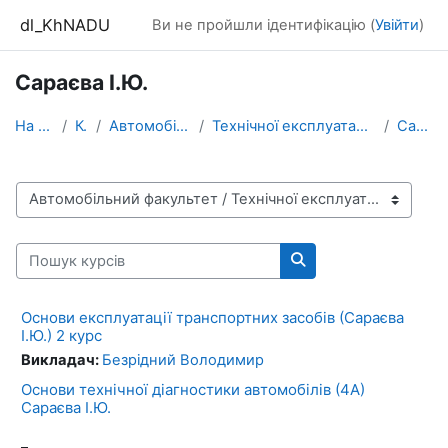
Перейти до головного вмісту
dl_KhNADU
Ви не пройшли ідентифікацію (
Увійти
)
Сараєва І.Ю.
На головну
Курси
Автомобільний факультет
Технічної експлуатації і сервісу автомобілів ім. М...
Сараєва І.Ю.
Категорії курсів
Пошук курсів
Пошук курсів
Основи експлуатації транспортних засобів (Сараєва
І.Ю.) 2 курс
Викладач:
Безрідний Володимир
Основи технічної діагностики автомобілів (4А)
Сараєва І.Ю.