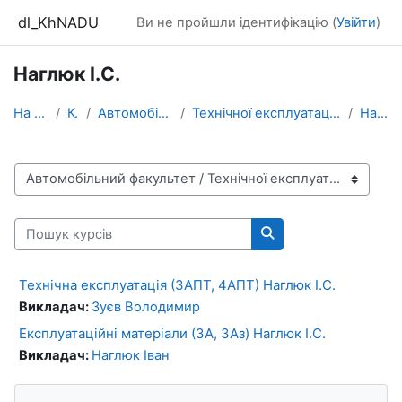
Перейти до головного вмісту
dl_KhNADU
Ви не пройшли ідентифікацію (
Увійти
)
Наглюк І.С.
На головну
Курси
Автомобільний факультет
Технічної експлуатації і сервісу автомобілів ім. М...
Наглюк І.С.
Категорії курсів
Пошук курсів
Пошук курсів
Технічна експлуатація (3АПТ, 4АПТ) Наглюк І.С.
Викладач:
Зуєв Володимир
Експлуатаційні матеріали (3А, 3Аз) Наглюк І.С.
Викладач:
Наглюк Іван
Блоки
Пропустити Навігація