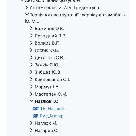
Автомобільний факультет
Автомобілів ім. А.Б. Гредескула
Технічної експлуатації і сервісу автомобілів
ім. М...
Бажинов О.В.
Безрідний В.В.
Волков В.П.
Горбік Ю.В.
Дитятьєв О.В.
Зєнкін Є.Ю.
Зибцев Ю.В.
Кривошапов С.І.
Мармут І.А.
Мастепан С.М.
Наглюк І.С.
ТЕ_Наглюк
Екс_Матер
Наглюк М.І.
Назаров О.І.