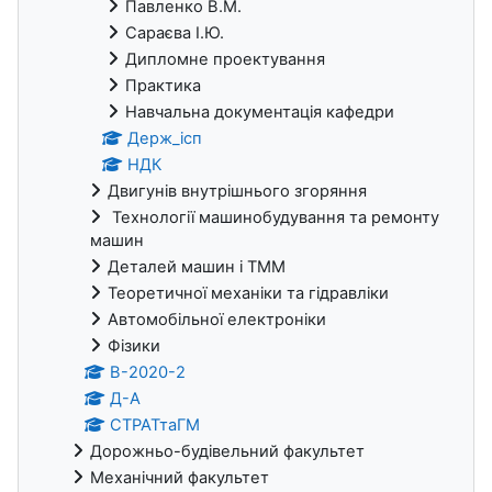
Павленко В.М.
Сараєва І.Ю.
Дипломне проектування
Практика
Навчальна документація кафедри
Держ_ісп
НДК
Двигунів внутрішнього згоряння
Технології машинобудування та ремонту
машин
Деталей машин і ТММ
Теоретичної механіки та гідравліки
Автомобільної електроніки
Фізики
В-2020-2
Д-А
СТРАТтаГМ
Дорожньо-будівельний факультет
Механічний факультет