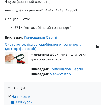
4 курс (весняний семестр)
для студенів груп А-41, А-42, А-43, А-36т1
Спеціальність:
274 - "Автомобільний транспорт"
Викладач:
Кривошапов Сергій
Системотехніка автомобільного транспорту
(доктор філософії)
Навчальна дісципліна підготовки
доктора філософії
Викладач:
Кривошапов Сергій
Викладач:
Мармут Ігор
Блоки
Пропустити Навігація
Навігація
На головну
Мої курси