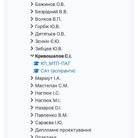
Бажинов О.В.
Безрідний В.В.
Волков В.П.
Горбік Ю.В.
Дитятьєв О.В.
Зєнкін Є.Ю.
Зибцев Ю.В.
Кривошапов С.І.
КП_МТП-ПАТ
САт (аспіранти)
Мармут І.А.
Мастепан С.М.
Наглюк І.С.
Наглюк М.І.
Назаров О.І.
Павленко В.М.
Сараєва І.Ю.
Дипломне проектування
Практика