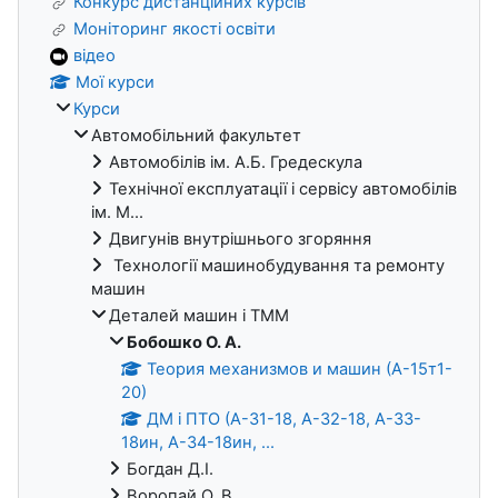
Конкурс дистанційних курсів
Моніторинг якості освіти
відео
Мої курси
Курси
Автомобільний факультет
Автомобілів ім. А.Б. Гредескула
Технічної експлуатації і сервісу автомобілів
ім. М...
Двигунів внутрішнього згоряння
Технології машинобудування та ремонту
машин
Деталей машин і ТММ
Бобошко О. А.
Теория механизмов и машин (А-15т1-
20)
ДМ і ПТО (А-31-18, А-32-18, А-33-
18ин, А-34-18ин, ...
Богдан Д.І.
Воропай О. В.