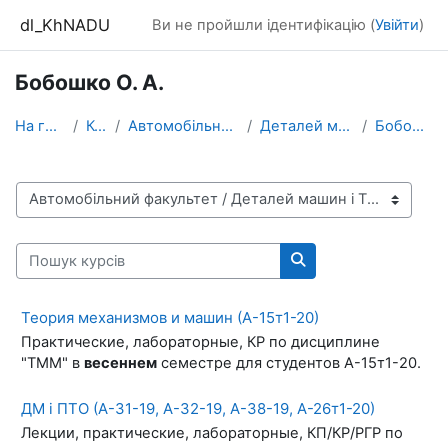
Перейти до головного вмісту
dl_KhNADU
Ви не пройшли ідентифікацію (
Увійти
)
Бобошко О. А.
На головну
Курси
Автомобільний факультет
Деталей машин і ТММ
Бобошко О. А.
Категорії курсів
Пошук курсів
Пошук курсів
Теория механизмов и машин (А-15т1-20)
Практические, лабораторные, КР по дисциплине
"ТММ" в
весеннем
семестре для студентов А-15т1-20.
ДМ і ПТО (А-31-19, А-32-19, А-38-19, А-26т1-20)
Лекции, практические, лабораторные, КП/КР/РГР по