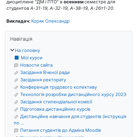
дисциплине "ДМ і ПТО" в
осеннем
семестре для
студентов
А-31-19, А-32-19, А-38-19, А-26т1-20
.
Викладач:
Коряк Олександр
Блоки
Пропустити Навігація
Навігація
На головну
Мої курси
Новости сайта
Засідання Вченої ради
Засідання ректорату
Конференція трудового колективу
Технологія розробки дистанційного курсу 2023
Засідання стипендіальної комісії
Підготовка дистанційних курсів
Дистанційне навчання для студентів (інструкція
по ...
Питання студентів до Адміна Moodle