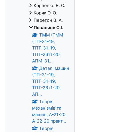
Карпенко В. О.
Коряк О. О.
Перегон В. А.
Поваляєв С.І.
ТММ (ТММ
(ТП-31-19,
ТПТ-31-19,
ТПТ-26т1-20,
АПМ-31...
Деталі машин
(ТП-31-19,
ТПТ-31-19,
ТПТ-26т1-20,
АП...
Теорія
механізмів та
машин, А-21-20,
А-22-20 практ...
Теорія