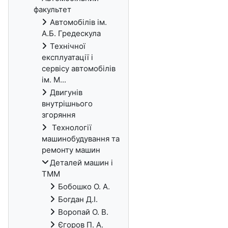
факультет
Автомобілів ім.
А.Б. Гредескула
Технічної
експлуатації і
сервісу автомобілів
ім. М...
Двигунів
внутрішнього
згоряння
Технології
машинобудування та
ремонту машин
Деталей машин і
ТММ
Бобошко О. А.
Богдан Д.І.
Воропай О. В.
Єгоров П. А.