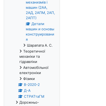
механизмів і
машин (2АА,
2АД, 2АПМ, 2АП,
2АПТ)
Детали
машин и основы
конструировани
я
Шарапата А. С.
Теоретичної
механіки та
гідравліки
Автомобільної
електроніки
Фізики
В-2020-2
Д-А
СТРАТтаГМ
Дорожньо-