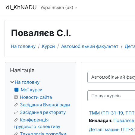
Перейти до головного вмісту
dl_KhNADU
Українська ‎(uk)‎
Поваляєв С.І.
На головну
Курси
Автомобільний факультет
Дет
Блоки
Пропустити Навігація
Навігація
Категорії курсів
На головну
Мої курси
Пошук курсів
Новости сайта
Засідання Вченої ради
Засідання ректорату
ТММ (ТП-31-19, ТПТ-
Конференція
Викладач:
Поваляєв
трудового колективу
Деталі машин (ТП-31
Технологія розробки