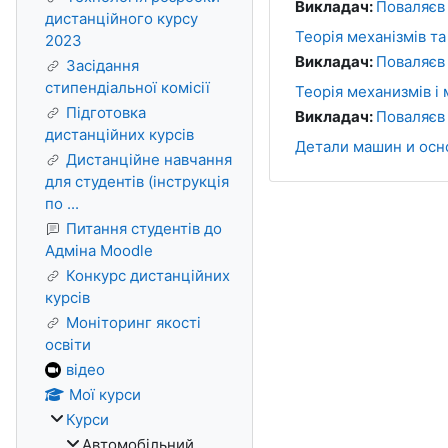
Викладач:
Поваляєв
дистанційного курсу
Теорія механізмів та
2023
Викладач:
Поваляєв
Засідання
стипендіальної комісії
Теорія механизмів і
Підготовка
Викладач:
Поваляєв
дистанційних курсів
Детали машин и осн
Дистанційне навчання
для студентів (інструкція
по ...
Питання студентів до
Адміна Moodle
Конкурс дистанційних
курсів
Моніторинг якості
освіти
відео
Мої курси
Курси
Автомобільний