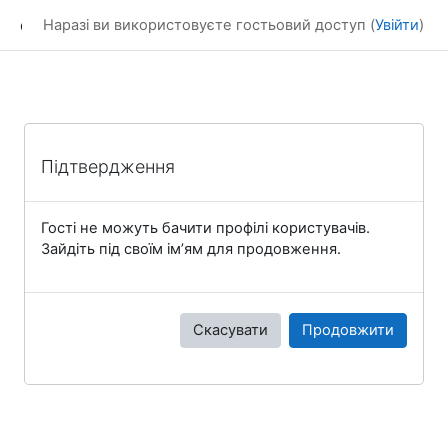
Перейти до головного вмісту
dl_KhNADU
Наразі ви використовуєте гостьовий доступ (
Увійти
)
Підтвердження
Гості не можуть бачити профілі користувачів.
Зайдіть під своїм ім’ям для продовження.
Скасувати
Продовжити
Блоки