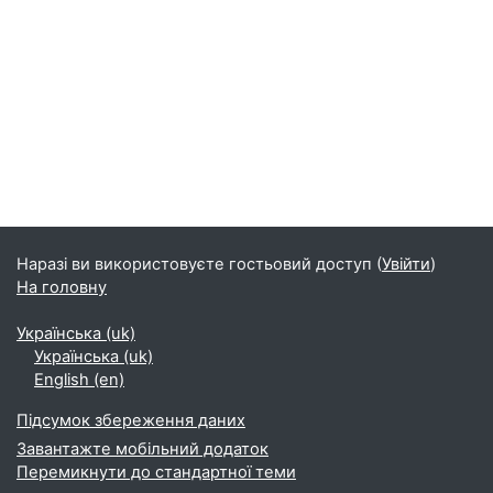
Блоки
Наразі ви використовуєте гостьовий доступ (
Увійти
)
На головну
Українська ‎(uk)‎
Українська ‎(uk)‎
English ‎(en)‎
Підсумок збереження даних
Завантажте мобільний додаток
Перемикнути до стандартної теми