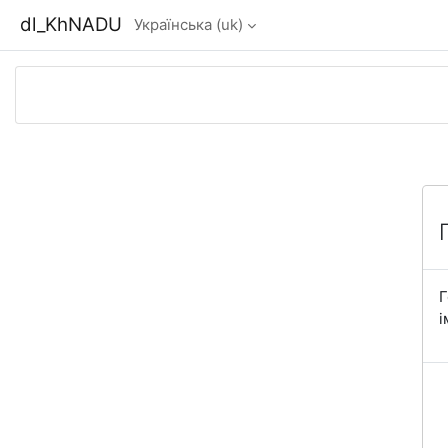
Перейти до головного вмісту
dl_KhNADU
Українська ‎(uk)‎
Г
і