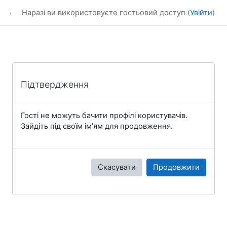
Перейти до головного вмісту
dl_KhNADU
Наразі ви використовуєте гостьовий доступ (
Увійти
)
Підтвердження
Гості не можуть бачити профілі користувачів.
Зайдіть під своїм ім’ям для продовження.
Скасувати
Продовжити
Блоки