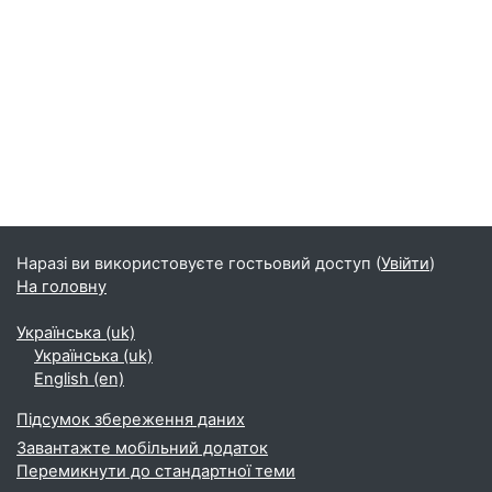
Блоки
Наразі ви використовуєте гостьовий доступ (
Увійти
)
На головну
Українська ‎(uk)‎
Українська ‎(uk)‎
English ‎(en)‎
Підсумок збереження даних
Завантажте мобільний додаток
Перемикнути до стандартної теми