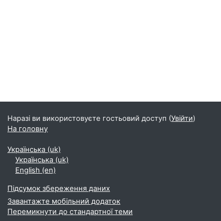
Блоки
Наразі ви використовуєте гостьовий доступ (
Увійти
)
На головну
Українська ‎(uk)‎
Українська ‎(uk)‎
English ‎(en)‎
Підсумок збереження даних
Завантажте мобільний додаток
Перемикнути до стандартної теми