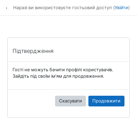
Перейти до головного вмісту
dl_KhNADU
Наразі ви використовуєте гостьовий доступ (
Увійти
)
Підтвердження
Гості не можуть бачити профілі користувачів.
Зайдіть під своїм ім’ям для продовження.
Скасувати
Продовжити
Блоки