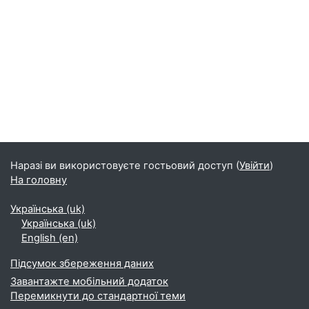
Блоки
Наразі ви використовуєте гостьовий доступ (
Увійти
)
На головну
Українська ‎(uk)‎
Українська ‎(uk)‎
English ‎(en)‎
Підсумок збереження даних
Завантажте мобільний додаток
Перемикнути до стандартної теми