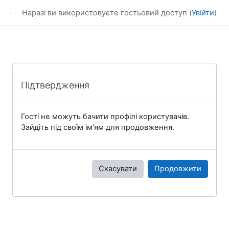
Перейти до головного вмісту
dl_KhNADU
Наразі ви використовуєте гостьовий доступ (
Увійти
)
Підтвердження
Гості не можуть бачити профілі користувачів.
Зайдіть під своїм ім’ям для продовження.
Скасувати
Продовжити
Блоки