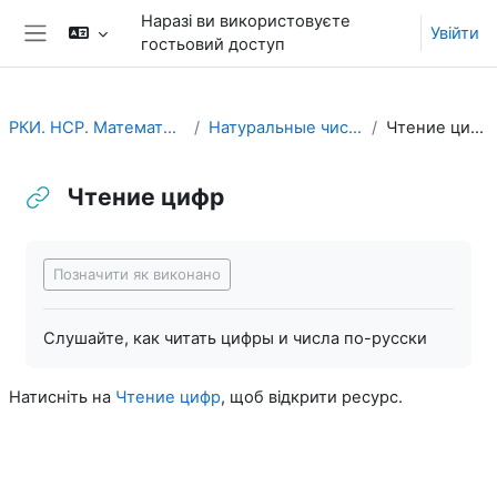
Перейти до головного вмісту
Наразі ви використовуєте
Увійти
гостьовий доступ
Бокова панель
РКИ. НСР. Математика
Натуральные числа
Чтение цифр
Чтение цифр
Умови завершення
Позначити як виконано
Слушайте, как читать цифры и числа по-русски
Натисніть на
Чтение цифр
, щоб відкрити ресурс.