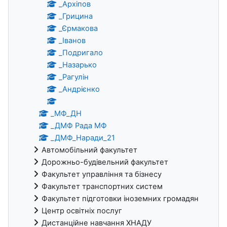
_Архіпов
_Грицина
_Єрмакова
_Іванов
_Подригало
_Назарько
_Рагулін
_Андрієнко
_МФ_ДН
_ДМФ Рада МФ
_ДМФ_Наради_21
Автомобільний факультет
Дорожньо-будівельний факультет
Факультет управління та бізнесу
Факультет транспортних систем
Факультет підготовки іноземних громадян
Центр освітніх послуг
Дистанційне навчання ХНАДУ