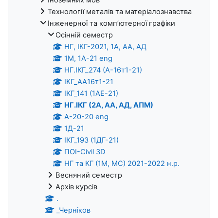
Технології металів та матеріалознавства
Інженерної та комп’ютерної графіки
Осінній семестр
НГ, ІКГ-2021, 1А, АА, АД
1М, 1А-21 eng
НГ.ІКГ_274 (А-16т1-21)
ІКГ_АА16т1-21
ІКГ_141 (1АЕ-21)
НГ.ІКГ (2А, АА, АД, АПМ)
А-20-20 eng
1Д-21
ІКГ_193 (1ДГ-21)
ПOІ-Civil 3D
НГ та КГ (1М, МС) 2021-2022 н.р.
Весняний семестр
Архів курсів
.
_Черніков