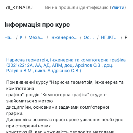
Перейти до головного вмісту
dl_KhNADU
Ви не пройшли ідентифікацію (
Увійти
)
Інформація про курс
На головну
Курси
Механічний факультет
Інженерної та комп’ютерної графіки
Осінній семестр
НГ.ІКГ (2А, АА, АД, АПМ)
Резюме
Нарисна геометрія, інженерна та комп’ютерна графіка
(2021/22: 2А, АА, АД, АПМ, доц. Архіпов О.В., доц.
Рагулін В.М., викл. Андрієнко С.В.)
При вивченні курсу "Нарисна геометрія, інженерна та
комп'ютерна
графіка", розділ "Комп'ютерна графіка" студент
знайомиться з метою
дисципліни, основними задачами комп'ютерної
графіки.
Дисципліна розвиває просторове уявлення необхідне
при створенні нових
конструкцій, дає можливість оволодіти методами