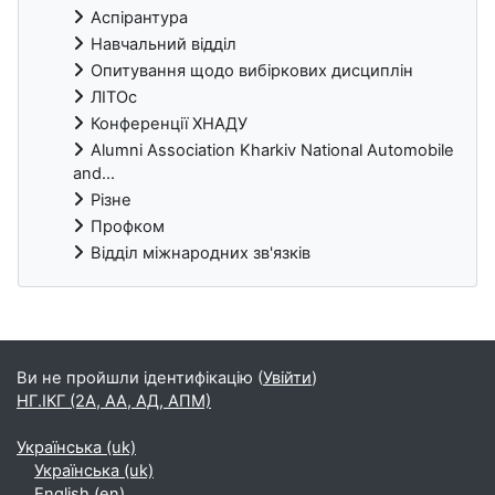
Аспірантура
Навчальний відділ
Опитування щодо вибіркових дисциплін
ЛІТОс
Конференції ХНАДУ
Alumni Association Kharkiv National Automobile
and...
Різне
Профком
Відділ міжнародних зв'язків
Блоки
Ви не пройшли ідентифікацію (
Увійти
)
НГ.ІКГ (2А, АА, АД, АПМ)
Українська ‎(uk)‎
Українська ‎(uk)‎
English ‎(en)‎