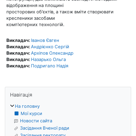
відображення на площині
просторових об'єктів, а також вміти створювати
кресленики засобами
комп'ютерних технологій.
Викладач:
Іванов Євген
Викладач:
Андрієнко Сергій
Викладач:
Архіпов Олександр
Викладач:
Назарько Ольга
Викладач:
Подригало Надія
Блоки
Пропустити Навігація
Навігація
На головну
Мої курси
Новости сайта
Засідання Вченої ради
Засідання ректорату