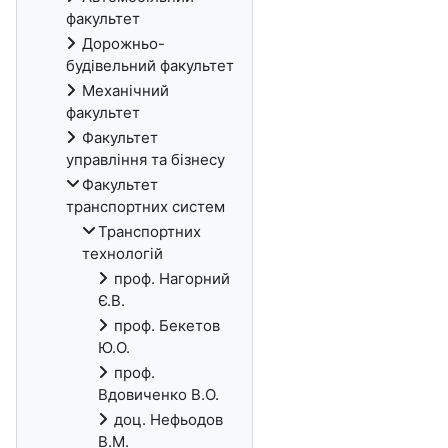
факультет
Дорожньо-
будівельний факультет
Механічний
факультет
Факультет
управління та бізнесу
Факультет
транспортних систем
Транспортних
технологій
проф. Нагорний
Є.В.
проф. Бекетов
Ю.О.
проф.
Вдовиченко В.О.
доц. Нефьодов
В.М.