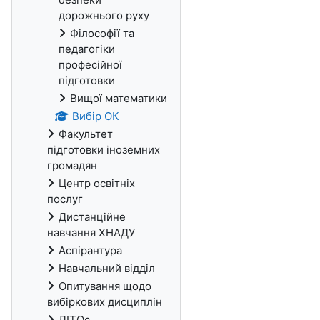
дорожнього руху
Філософії та
педагогіки
професійної
підготовки
Вищої математики
Вибір ОК
Факультет
підготовки іноземних
громадян
Центр освітніх
послуг
Дистанційне
навчання ХНАДУ
Аспірантура
Навчальний відділ
Опитування щодо
вибіркових дисциплін
ЛІТОс