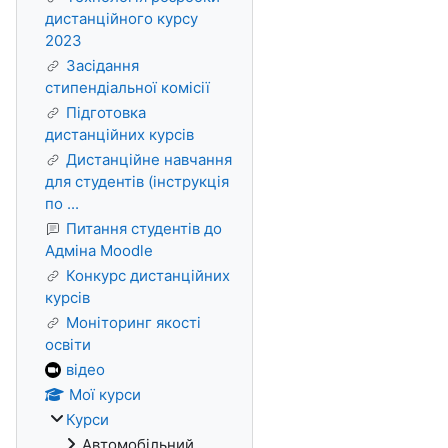
дистанційного курсу
2023
Засідання
стипендіальної комісії
Підготовка
дистанційних курсів
Дистанційне навчання
для студентів (інструкція
по ...
Питання студентів до
Адміна Moodle
Конкурс дистанційних
курсів
Моніторинг якості
освіти
відео
Мої курси
Курси
Автомобільний