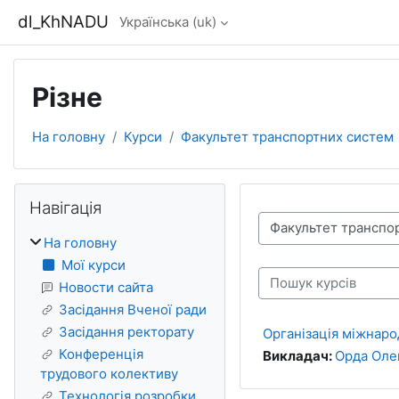
Перейти до головного вмісту
dl_KhNADU
Українська ‎(uk)‎
Різне
На головну
Курси
Факультет транспортних систем
Блоки
Пропустити Навігація
Навігація
Категорії курсів
На головну
Мої курси
Пошук курсів
Новости сайта
Засідання Вченої ради
Засідання ректорату
Організація міжнар
Конференція
Викладач:
Орда Оле
трудового колективу
Технологія розробки