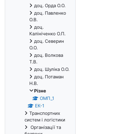
доц. Орда О.О.
доц. Павленко
О.В.
доц.
Калініченко О.П.
доц. Северин
О.О.
доц. Волкова
Т.В.
доц. Шуліка О.О.
доц. Потаман
Н.В.
Різне
ОМП_1
ЕК-1
Транспортних
систем і логістики
Організації та
безпеки