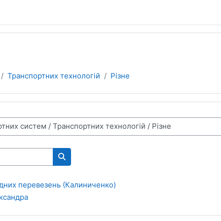
Транспортних технологій
Різне
Пошук курсів
одних перевезень (Калиниченко)
ксандра