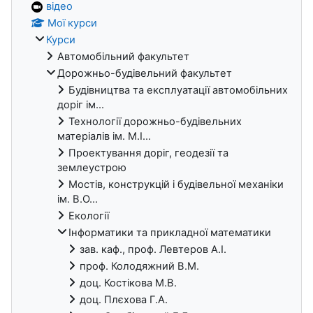
відео
Мої курси
Курси
Автомобільний факультет
Дорожньо-будівельний факультет
Будівництва та експлуатації автомобільних
доріг ім...
Технології дорожньо-будівельних
матеріалів ім. М.І...
Проектування доріг, геодезії та
землеустрою
Мостів, конструкцій і будівельної механіки
ім. В.О...
Екології
Інформатики та прикладної математики
зав. каф., проф. Левтеров А.І.
проф. Колодяжний В.М.
доц. Костікова М.В.
доц. Плєхова Г.А.