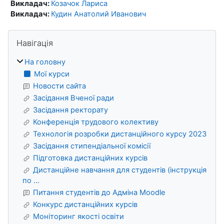
Викладач:
Козачок Лариса
Викладач:
Кудин Анатолий Иванович
Блоки
Пропустити Навігація
Навігація
На головну
Мої курси
Новости сайта
Засідання Вченої ради
Засідання ректорату
Конференція трудового колективу
Технологія розробки дистанційного курсу 2023
Засідання стипендіальної комісії
Підготовка дистанційних курсів
Дистанційне навчання для студентів (інструкція
по ...
Питання студентів до Адміна Moodle
Конкурс дистанційних курсів
Моніторинг якості освіти