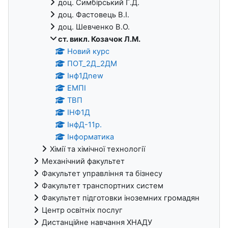
доц. Симбірський Г.Д.
доц. Фастовець В.І.
доц. Шевченко В.О.
ст. викл. Козачок Л.М.
Новий курс
ПОТ_2Д_2ДМ
Інф1Дnew
ЕМПІ
ТВП
ІНФ1Д
ІнфД-11р.
Інформатика
Хімії та хімічної технології
Механічний факультет
Факультет управління та бізнесу
Факультет транспортних систем
Факультет підготовки іноземних громадян
Центр освітніх послуг
Дистанційне навчання ХНАДУ