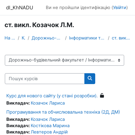
Перейти до головного вмісту
dl_KhNADU
Ви не пройшли ідентифікацію (
Увійти
)
ст. викл. Козачок Л.М.
На головну
Курси
Дорожньо-будівельний факультет
Інформатики та прикладної математики
ст. викл. Козачок Л.М.
Категорії курсів
Пошук курсів
Пошук курсів
Курс для нового сайту (у стані розробки).
Викладач:
Козачок Лариса
Програмування та обчислювальна техніка (2Д, ДМ)
Викладач:
Козачок Лариса
Викладач:
Костікова Марина
Викладач:
Левтеров Андрій