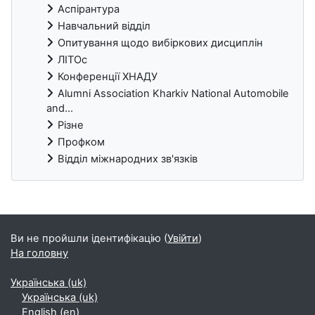
Аспірантура
Навчальний відділ
Опитування щодо вибіркових дисциплін
ЛІТОс
Конференції ХНАДУ
Alumni Association Kharkiv National Automobile
and...
Різне
Профком
Відділ міжнародних зв'язків
Блоки
Ви не пройшли ідентифікацію (
Увійти
)
На головну
Українська ‎(uk)‎
Українська ‎(uk)‎
English ‎(en)‎