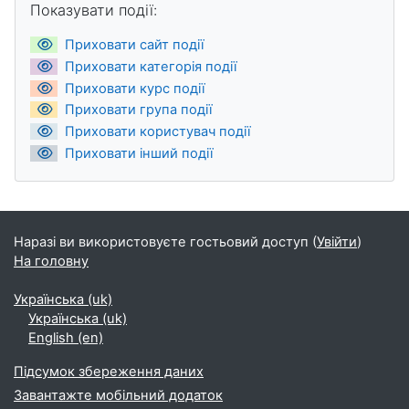
Показувати події:
Приховати сайт події
Приховати категорія події
Приховати курс події
Приховати група події
Приховати користувач події
Приховати інший події
Наразі ви використовуєте гостьовий доступ (
Увійти
)
На головну
Українська ‎(uk)‎
Українська ‎(uk)‎
English ‎(en)‎
Підсумок збереження даних
Завантажте мобільний додаток