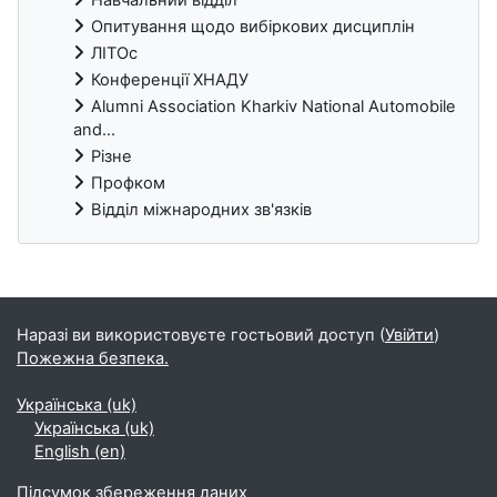
Опитування щодо вибіркових дисциплін
ЛІТОс
Конференції ХНАДУ
Alumni Association Kharkiv National Automobile
and...
Різне
Профком
Відділ міжнародних зв'язків
Блоки
Наразі ви використовуєте гостьовий доступ (
Увійти
)
Пожежна безпека.
Українська ‎(uk)‎
Українська ‎(uk)‎
English ‎(en)‎
Підсумок збереження даних