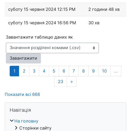
суботу 15 червня 2024 12:15 PM
2 години 48 хв
суботу 15 червня 2024 16:56 PM
30 хв
Завантажити таблицю даних як
Завантажити
Сторінка 1
Сторінка 2
Сторінка 3
Сторінка 4
Сторінка 5
Сторінка 6
Сторінка 7
Сторінка 8
Сторінка 9
Сторінка 1
1
2
3
4
5
6
7
8
9
10
…
Сторінка 23
Наступна сторінка
23
»
Показати всі 668
Блоки
Пропустити Навігація
Навігація
На головну
Сторінки сайту